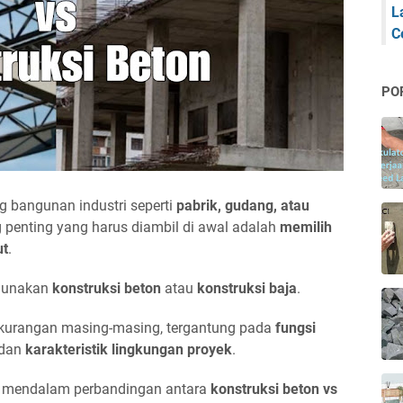
L
C
PO
 bangunan industri seperti
pabrik, gudang, atau
g penting yang harus diambil di awal adalah
memilih
ut
.
ggunakan
konstruksi beton
atau
konstruksi baja
.
kurangan masing-masing, tergantung pada
fungsi
 dan
karakteristik lingkungan proyek
.
ra mendalam perbandingan antara
konstruksi beton vs