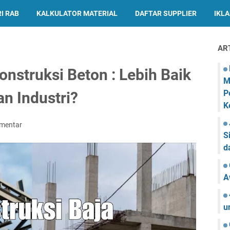
I RAB
KALKULATOR MATERIAL
DAFTAR SUPPLIER
IKL
AR
onstruksi Beton : Lebih Baik
M
P
n Industri?
K
omentar
S
d
A
u