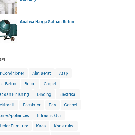
Analisa Harga Satuan Beton
BEL
ir Conditioner
Alat Berat
Atap
esi Beton
Beton
Carpet
at dan Finishing
Dinding
Elektrikal
lektronik
Escalator
Fan
Genset
ome Appliances
Infrastruktur
terior Furniture
Kaca
Konstruksi