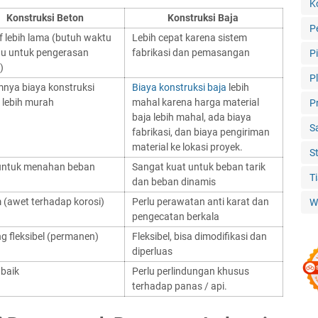
K
Konstruksi Beton
Konstruksi Baja
P
if lebih lama (butuh waktu
Lebih cepat karena sistem
u untuk pengerasan
fabrikasi dan pemasangan
P
)
P
ya biaya konstruksi
Biaya konstruksi baja
lebih
 lebih murah
mahal karena harga material
P
baja lebih mahal, ada biaya
S
fabrikasi, dan biaya pengiriman
material ke lokasi proyek.
S
untuk menahan beban
Sangat kuat untuk beban tarik
T
dan beban dinamis
 (awet terhadap korosi)
Perlu perawatan anti karat dan
W
pengecatan berkala
g fleksibel (permanen)
Fleksibel, bisa dimodifikasi dan
diperluas
 baik
Perlu perlindungan khusus
terhadap panas / api.