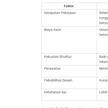
Faktor
Kecepatan Pekerjaan
Relat
tungg
beton
Biaya Awal
Umumn
beton
Kekuatan Struktur
Baik 
tekan
Perawatan
Minim
Fleksibilitas Desain
Kuran
Ketahanan Api
Lebih