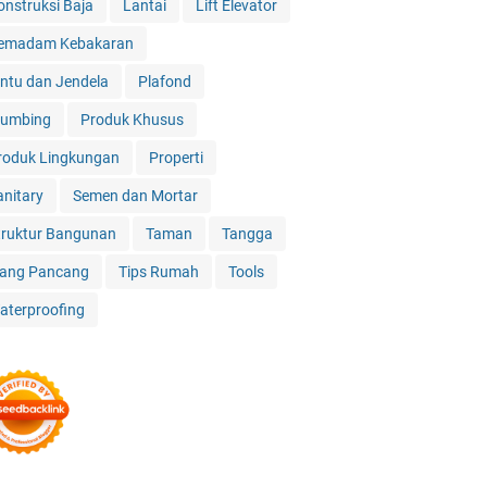
onstruksi Baja
Lantai
Lift Elevator
emadam Kebakaran
intu dan Jendela
Plafond
lumbing
Produk Khusus
roduk Lingkungan
Properti
anitary
Semen dan Mortar
truktur Bangunan
Taman
Tangga
iang Pancang
Tips Rumah
Tools
aterproofing