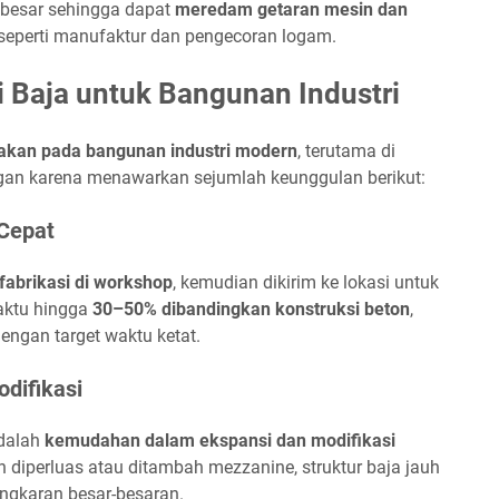
besar sehingga dapat
meredam getaran mesin dan
t seperti manufaktur dan pengecoran logam.
i Baja untuk Bangunan Industri
nakan pada bangunan industri modern
, terutama di
angan karena menawarkan sejumlah keunggulan berikut:
Cepat
fabrikasi di workshop
, kemudian dikirim ke lokasi untuk
waktu hingga
30–50% dibandingkan konstruksi beton
,
ngan target waktu ketat.
odifikasi
adalah
kemudahan dalam ekspansi dan modifikasi
in diperluas atau ditambah mezzanine, struktur baja jauh
ngkaran besar-besaran.