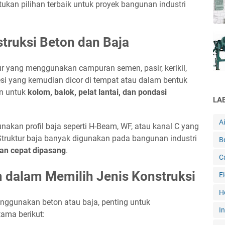
kan pilihan terbaik untuk proyek bangunan industri
struksi Beton dan Baja
ur yang menggunakan campuran semen, pasir, kerikil,
esi yang kemudian dicor di tempat atau dalam bentuk
an untuk
kolom, balok, pelat lantai, dan pondasi
LA
A
akan profil baja seperti H-Beam, WF, atau kanal C yang
truktur baja banyak digunakan pada bangunan industri
B
dan cepat dipasang
.
C
dalam Memilih Jenis Konstruksi
E
H
gunakan beton atau baja, penting untuk
In
ama berikut: