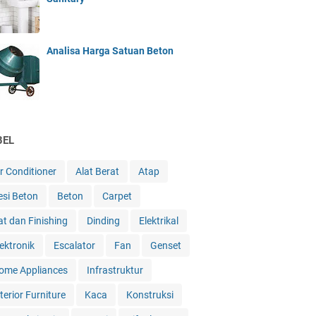
Analisa Harga Satuan Beton
BEL
ir Conditioner
Alat Berat
Atap
esi Beton
Beton
Carpet
at dan Finishing
Dinding
Elektrikal
lektronik
Escalator
Fan
Genset
ome Appliances
Infrastruktur
terior Furniture
Kaca
Konstruksi