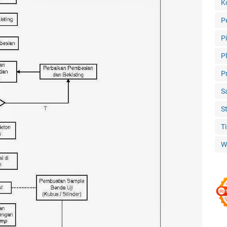
K
P
P
P
P
S
S
T
W