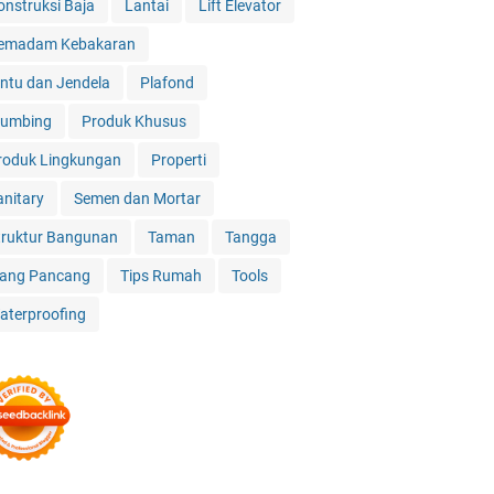
onstruksi Baja
Lantai
Lift Elevator
emadam Kebakaran
intu dan Jendela
Plafond
lumbing
Produk Khusus
roduk Lingkungan
Properti
anitary
Semen dan Mortar
truktur Bangunan
Taman
Tangga
iang Pancang
Tips Rumah
Tools
aterproofing