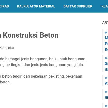
I RAB
KALKULATOR MATERIAL
DAFTAR SUPPLIER
IKL
AR
 Konstruksi Beton
M
P
 Komentar
K
da berbagai jenis bangunan, baik untuk bangunan
S
 bertingkat dan jenis-jenis bangunan yang lain.
d
 beton terdiri dari pekerjaan bekisting, pekerjaan
beton.
A
u