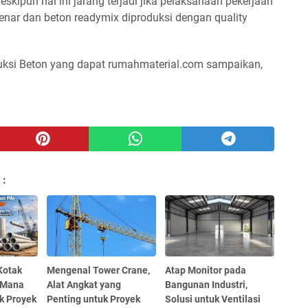
skipun hal ini jarang terjadi jika pelaksanaan pekerjaan
nar dan beton readymix diproduksi dengan quality
uksi Beton yang dapat rumahmaterial.com sampaikan,
 :
Kotak
Mengenal Tower Crane,
Atap Monitor pada
? Mana
Alat Angkat yang
Bangunan Industri,
k Proyek
Penting untuk Proyek
Solusi untuk Ventilasi