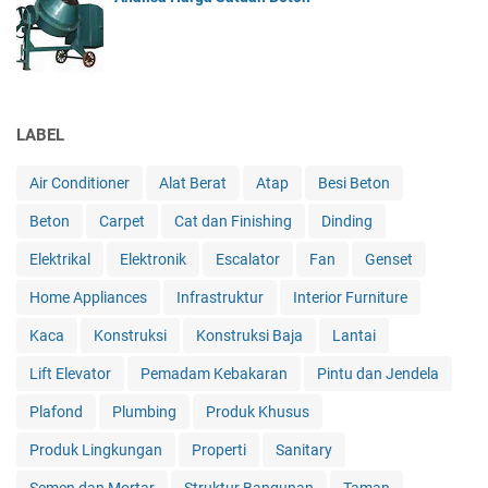
LABEL
Air Conditioner
Alat Berat
Atap
Besi Beton
Beton
Carpet
Cat dan Finishing
Dinding
Elektrikal
Elektronik
Escalator
Fan
Genset
Home Appliances
Infrastruktur
Interior Furniture
Kaca
Konstruksi
Konstruksi Baja
Lantai
Lift Elevator
Pemadam Kebakaran
Pintu dan Jendela
Plafond
Plumbing
Produk Khusus
Produk Lingkungan
Properti
Sanitary