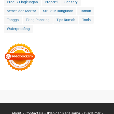
Produk Lingkungan
Properti
Sanitary
Semen dan Mortar
Struktur Bangunan
Taman
Tangga
Tiang Pancang
Tips Rumah
Tools
Waterproofing
About
Contact Us
Iklan dan Kerja sama
Disclaimer