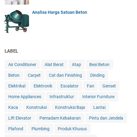
Analisa Harga Satuan Beton
LABEL
Air Conditioner
Alat Berat
Atap
Besi Beton
Beton
Carpet
Cat dan Finishing
Dinding
Elektrikal
Elektronik
Escalator
Fan
Genset
Home Appliances
Infrastruktur
Interior Furniture
Kaca
Konstruksi
Konstruksi Baja
Lantai
Lift Elevator
Pemadam Kebakaran
Pintu dan Jendela
Plafond
Plumbing
Produk Khusus