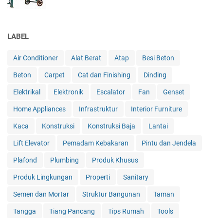
LABEL
Air Conditioner
Alat Berat
Atap
Besi Beton
Beton
Carpet
Cat dan Finishing
Dinding
Elektrikal
Elektronik
Escalator
Fan
Genset
Home Appliances
Infrastruktur
Interior Furniture
Kaca
Konstruksi
Konstruksi Baja
Lantai
Lift Elevator
Pemadam Kebakaran
Pintu dan Jendela
Plafond
Plumbing
Produk Khusus
Produk Lingkungan
Properti
Sanitary
Semen dan Mortar
Struktur Bangunan
Taman
Tangga
Tiang Pancang
Tips Rumah
Tools