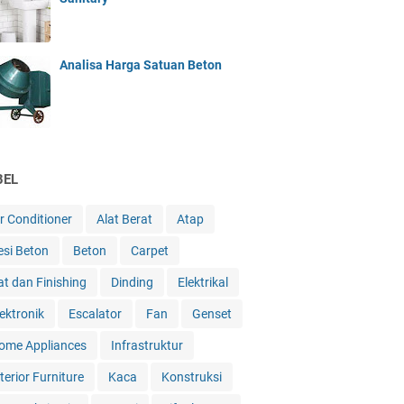
Analisa Harga Satuan Beton
BEL
ir Conditioner
Alat Berat
Atap
esi Beton
Beton
Carpet
at dan Finishing
Dinding
Elektrikal
lektronik
Escalator
Fan
Genset
ome Appliances
Infrastruktur
terior Furniture
Kaca
Konstruksi