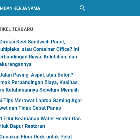
AN DAN KERJA SAMA
TIKEL TERBARU
Direksi Keet Sandwich Panel,
ultipleks, atau Container Office? Ini
erbandingan Biaya, Kelebihan, dan
ekurangannya
Jalan Paving, Aspal, atau Beton?
imak Perbandingan Biaya, Kualitas,
an Ketahanannya Sebelum Memilih
6 Tips Merawat Laptop Gaming Agar
wet dan Tidak Cepat Panas
4 Fitur Keamanan Water Heater Gas
ntuk Dapur Restoran
Gunakan Floor Deck untuk Pelat