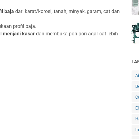
l baja
dari karat/korosi, tanah, minyak, garam, cat dan
.
aan profil baja.
l menjadi kasar
dan membuka pori-pori agar cat lebih
LA
A
B
C
E
H
In