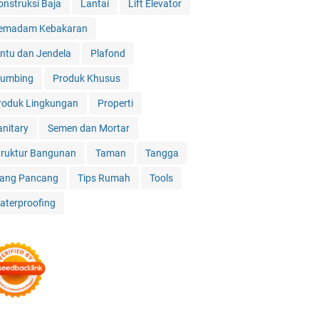
onstruksi Baja
Lantai
Lift Elevator
emadam Kebakaran
intu dan Jendela
Plafond
lumbing
Produk Khusus
roduk Lingkungan
Properti
anitary
Semen dan Mortar
truktur Bangunan
Taman
Tangga
iang Pancang
Tips Rumah
Tools
aterproofing