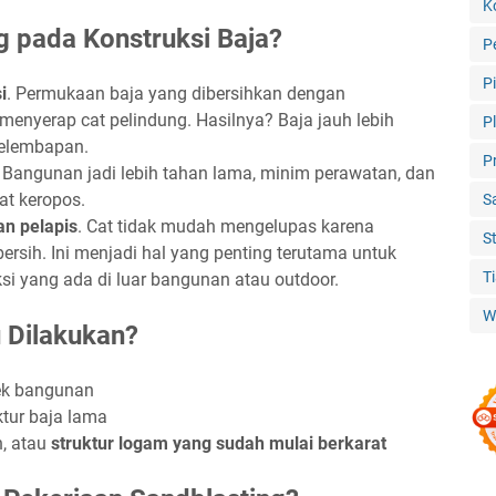
K
g pada Konstruksi Baja?
P
P
i
. Permukaan baja yang dibersihkan dengan
menyerap cat pelindung. Hasilnya? Baja jauh lebih
P
kelembapan.
P
. Bangunan jadi lebih tahan lama, minim perawatan, dan
at keropos.
S
an pelapis
. Cat tidak mudah mengelupas karena
S
rsih. Ini menjadi hal yang penting terutama untuk
T
si yang ada di luar bangunan atau outdoor.
W
 Dilakukan?
ek bangunan
ktur baja lama
, atau
struktur logam yang sudah mulai berkarat