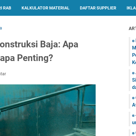
I RAB
KALKULATOR MATERIAL
DAFTAR SUPPLIER
IKL
ja
AR
onstruksi Baja: Apa
M
P
apa Penting?
K
tar
S
d
A
u