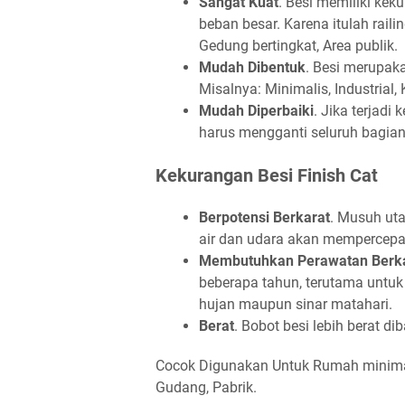
Sangat Kuat
. Besi memiliki ke
beban besar. Karena itulah raili
Gedung bertingkat, Area publik.
Mudah Dibentuk
. Besi merupaka
Misalnya: Minimalis, Industrial,
Mudah Diperbaiki
. Jika terjadi
harus mengganti seluruh bagian
Kekurangan Besi Finish Cat
Berpotensi Berkarat
. Musuh uta
air dan udara akan mempercepat
Membutuhkan Perawatan Berk
beberapa tahun, terutama untuk 
hujan maupun sinar matahari.
Berat
. Bobot besi lebih berat di
Cocok Digunakan Untuk Rumah minimalis
Gudang, Pabrik.