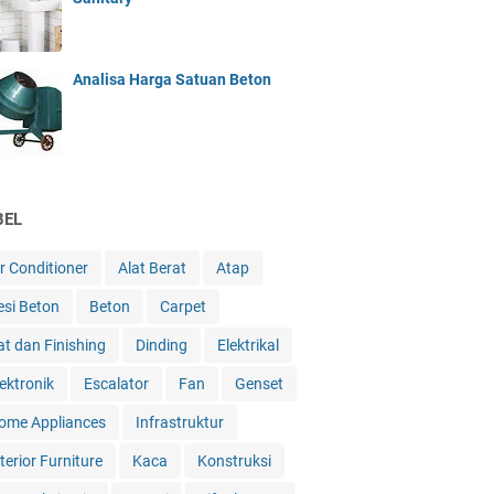
Analisa Harga Satuan Beton
BEL
ir Conditioner
Alat Berat
Atap
esi Beton
Beton
Carpet
at dan Finishing
Dinding
Elektrikal
lektronik
Escalator
Fan
Genset
ome Appliances
Infrastruktur
terior Furniture
Kaca
Konstruksi