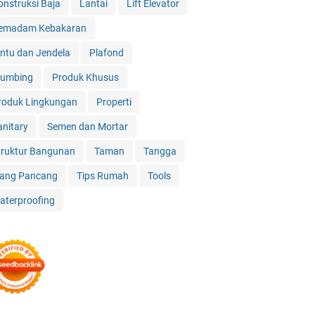
onstruksi Baja
Lantai
Lift Elevator
emadam Kebakaran
intu dan Jendela
Plafond
lumbing
Produk Khusus
roduk Lingkungan
Properti
anitary
Semen dan Mortar
truktur Bangunan
Taman
Tangga
iang Pancang
Tips Rumah
Tools
aterproofing