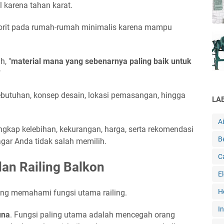
el karena tahan karat.
favorit pada rumah-rumah minimalis karena mampu
, "
material mana yang sebenarnya paling baik untuk
"
butuhan, konsep desain, lokasi pemasangan, hingga
LA
A
engkap kelebihan, kekurangan, harga, serta rekomendasi
B
ar Anda tidak salah memilih.
C
dan Railing Balkon
E
H
ng memahami fungsi utama railing.
In
una
. Fungsi paling utama adalah mencegah orang