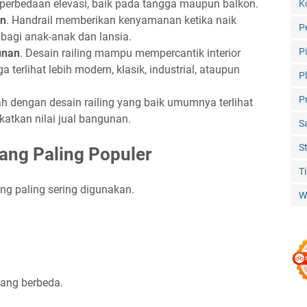
i perbedaan elevasi, baik pada tangga maupun balkon.
K
an
. Handrail memberikan kenyamanan ketika naik
P
bagi anak-anak dan lansia.
P
unan
. Desain railing mampu mempercantik interior
terlihat lebih modern, klasik, industrial, ataupun
P
P
h dengan desain railing yang baik umumnya terlihat
atkan nilai jual bangunan.
S
S
yang Paling Populer
T
ng paling sering digunakan.
W
yang berbeda.