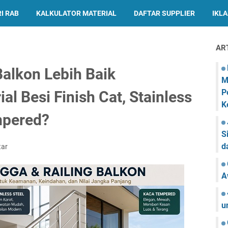
I RAB
KALKULATOR MATERIAL
DAFTAR SUPPLIER
IKL
AR
Balkon Lebih Baik
M
P
l Besi Finish Cat, Stainless
K
mpered?
S
d
tar
A
u