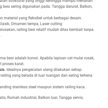
kuatan struktural yang tinggi sehingga mampu menahan
ng besi sering digunakan pada: Tangga darurat, Balkon,
n material yang fleksibel untuk berbagai desain.
 Klasik, Ornamen tempa, Laser cutting
 kerusakan, railing besi relatif mudah dilas kembali tanpa
.
ma besi adalah korosi. Apabila lapisan cat mulai rusak,
 proses karat.
ala
. Idealnya pengecatan ulang dilakukan setiap
railing yang berada di luar ruangan dan sering terkena
banding stainless steel maupun sistem railing kaca.
, Rumah industrial, Balkon luar, Tangga servis,