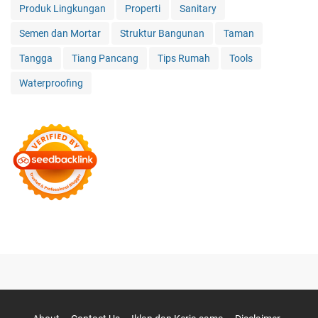
Produk Lingkungan
Properti
Sanitary
Semen dan Mortar
Struktur Bangunan
Taman
Tangga
Tiang Pancang
Tips Rumah
Tools
Waterproofing