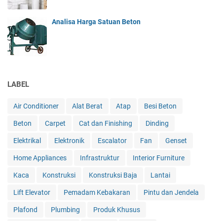
Analisa Harga Satuan Beton
LABEL
Air Conditioner
Alat Berat
Atap
Besi Beton
Beton
Carpet
Cat dan Finishing
Dinding
Elektrikal
Elektronik
Escalator
Fan
Genset
Home Appliances
Infrastruktur
Interior Furniture
Kaca
Konstruksi
Konstruksi Baja
Lantai
Lift Elevator
Pemadam Kebakaran
Pintu dan Jendela
Plafond
Plumbing
Produk Khusus