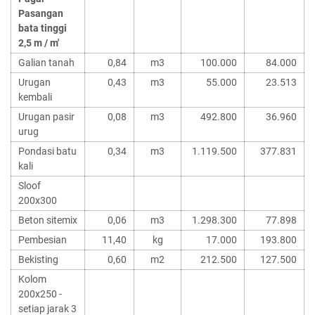
Pasangan
bata tinggi
2,5 m / m'
Galian tanah
0,84
m3
100.000
84.000
Urugan
0,43
m3
55.000
23.513
kembali
Urugan pasir
0,08
m3
492.800
36.960
urug
Pondasi batu
0,34
m3
1.119.500
377.831
kali
Sloof
200x300
Beton sitemix
0,06
m3
1.298.300
77.898
Pembesian
11,40
kg
17.000
193.800
Bekisting
0,60
m2
212.500
127.500
Kolom
200x250 -
setiap jarak 3