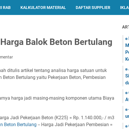
I RAB
KALKULATOR MATERIAL
DAFTAR SUPPLIER
IKL
AR
Harga Balok Beton Bertulang
M
P
omentar
K
 ditulis artikel tentang analisa harga satuan untuk
S
Beton Bertulang yaitu Pekerjaan Beton, Pembesian
d
sarnya harga jadi masing-masing komponen utama Biaya
A
u
Harga Jadi Pekerjaan Beton (K225) = Rp. 1.140.000,- / m3
n Beton Bertulang
-- Harga Jadi Pekerjaan Pembesian =