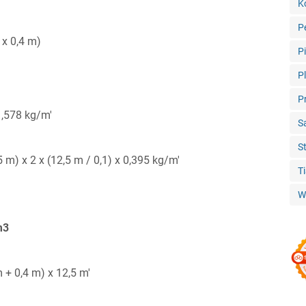
K
P
 x 0,4 m)
P
P
P
1,578 kg/m'
S
S
5 m) x 2 x (12,5 m / 0,1) x 0,395 kg/m'
T
W
m3
m + 0,4 m) x 12,5 m'