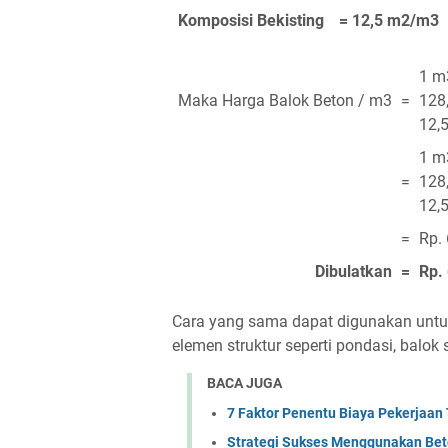
Komposisi Bekisting
= 12,5 m2/m3
1 m
Maka Harga Balok Beton / m3
=
128
12,
1 m3
=
128
12,
=
Rp. 
Dibulatkan
=
Rp. 
Cara yang sama dapat digunakan untuk
elemen struktur seperti pondasi, balok s
BACA JUGA
7 Faktor Penentu Biaya Pekerjaa
Strategi Sukses Menggunakan Be