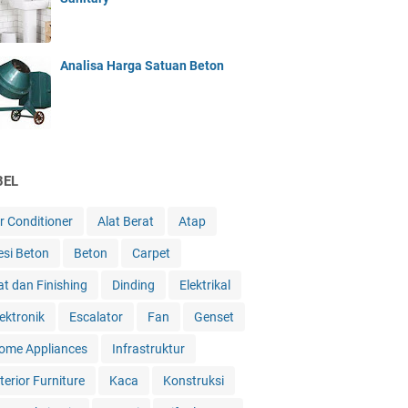
Analisa Harga Satuan Beton
BEL
ir Conditioner
Alat Berat
Atap
esi Beton
Beton
Carpet
at dan Finishing
Dinding
Elektrikal
lektronik
Escalator
Fan
Genset
ome Appliances
Infrastruktur
terior Furniture
Kaca
Konstruksi