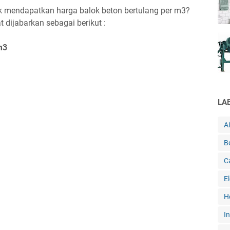
 mendapatkan harga balok beton bertulang per m3?
dijabarkan sebagai berikut :
m3
LA
A
B
C
E
H
In