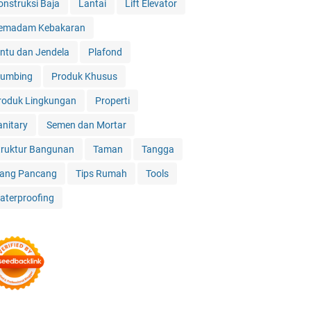
onstruksi Baja
Lantai
Lift Elevator
emadam Kebakaran
intu dan Jendela
Plafond
lumbing
Produk Khusus
roduk Lingkungan
Properti
anitary
Semen dan Mortar
truktur Bangunan
Taman
Tangga
iang Pancang
Tips Rumah
Tools
aterproofing