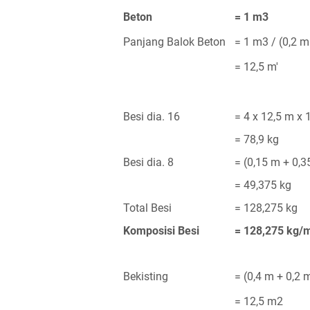
Beton
= 1 m3
Panjang Balok Beton
=
1 m3 / (0,2 m
=
12,5 m'
Besi dia. 16
= 4 x 12,5 m
x 
=
78,9 kg
Besi dia. 8
= (0,15 m + 0,3
= 49,375 kg
Total Besi
= 128,275 kg
Komposisi Besi
= 128,275 kg/
Bekisting
= (0,4 m + 0,2 
= 12,5 m2