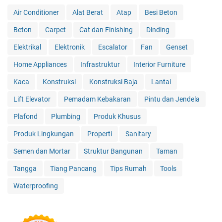
Air Conditioner
Alat Berat
Atap
Besi Beton
Beton
Carpet
Cat dan Finishing
Dinding
Elektrikal
Elektronik
Escalator
Fan
Genset
Home Appliances
Infrastruktur
Interior Furniture
Kaca
Konstruksi
Konstruksi Baja
Lantai
Lift Elevator
Pemadam Kebakaran
Pintu dan Jendela
Plafond
Plumbing
Produk Khusus
Produk Lingkungan
Properti
Sanitary
Semen dan Mortar
Struktur Bangunan
Taman
Tangga
Tiang Pancang
Tips Rumah
Tools
Waterproofing