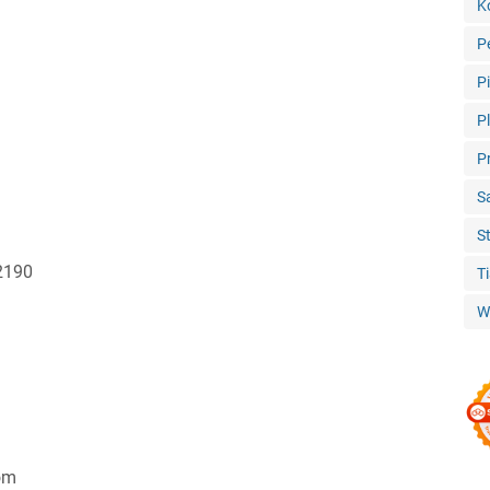
K
P
P
P
P
S
S
12190
T
W
om