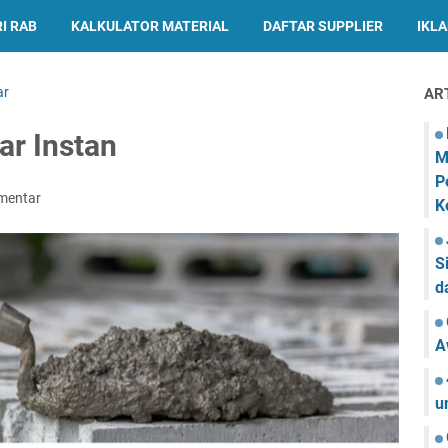
I RAB
KALKULATOR MATERIAL
DAFTAR SUPPLIER
IKL
ar
AR
ar Instan
M
P
mentar
K
S
d
A
u