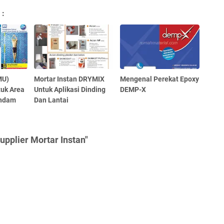
 :
MU)
Mortar Instan DRYMIX
Mengenal Perekat Epoxy
tuk Area
Untuk Aplikasi Dinding
DEMP-X
endam
Dan Lantai
upplier Mortar Instan"