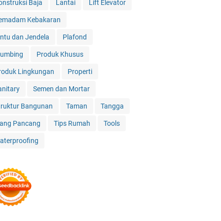
onstruksi Baja
Lantai
Lift Elevator
emadam Kebakaran
intu dan Jendela
Plafond
lumbing
Produk Khusus
roduk Lingkungan
Properti
anitary
Semen dan Mortar
truktur Bangunan
Taman
Tangga
iang Pancang
Tips Rumah
Tools
aterproofing