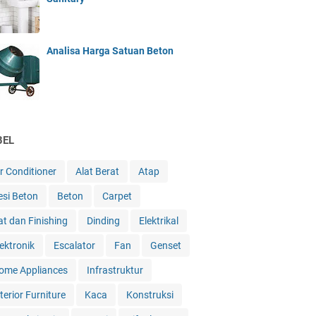
Analisa Harga Satuan Beton
BEL
ir Conditioner
Alat Berat
Atap
esi Beton
Beton
Carpet
at dan Finishing
Dinding
Elektrikal
lektronik
Escalator
Fan
Genset
ome Appliances
Infrastruktur
terior Furniture
Kaca
Konstruksi