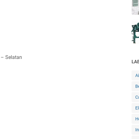
a – Selatan
LA
A
B
C
E
H
In