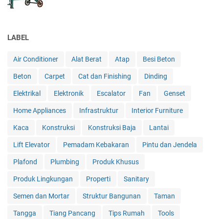
LABEL
Air Conditioner
Alat Berat
Atap
Besi Beton
Beton
Carpet
Cat dan Finishing
Dinding
Elektrikal
Elektronik
Escalator
Fan
Genset
Home Appliances
Infrastruktur
Interior Furniture
Kaca
Konstruksi
Konstruksi Baja
Lantai
Lift Elevator
Pemadam Kebakaran
Pintu dan Jendela
Plafond
Plumbing
Produk Khusus
Produk Lingkungan
Properti
Sanitary
Semen dan Mortar
Struktur Bangunan
Taman
Tangga
Tiang Pancang
Tips Rumah
Tools