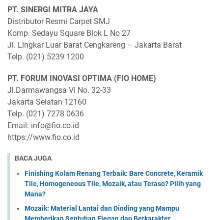
PT. SINERGI MITRA JAYA
Distributor Resmi Carpet SMJ
Komp. Sedayu Square Blok L No 27
Jl. Lingkar Luar Barat Cengkareng – Jakarta Barat
Telp. (021) 5239 1200
PT. FORUM INOVASI OPTIMA (FIO HOME)
Jl.Darmawangsa VI No. 32-33
Jakarta Selatan 12160
Telp. (021) 7278 0636
Email: info@fio.co.id
https://www.fio.co.id
BACA JUGA
Finishing Kolam Renang Terbaik: Bare Concrete, Keramik
Tile, Homogeneous Tile, Mozaik, atau Teraso? Pilih yang
Mana?
Mozaik: Material Lantai dan Dinding yang Mampu
Memberikan Sentuhan Elegan dan Berkarakter