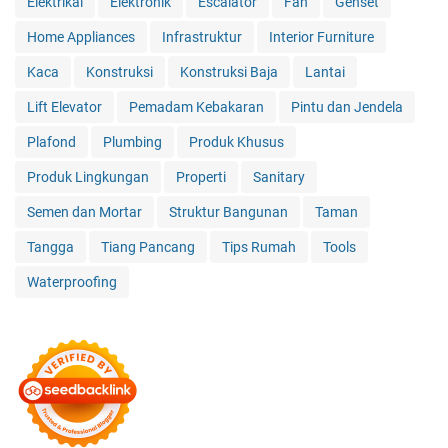
Elektrikal
Elektronik
Escalator
Fan
Genset
Home Appliances
Infrastruktur
Interior Furniture
Kaca
Konstruksi
Konstruksi Baja
Lantai
Lift Elevator
Pemadam Kebakaran
Pintu dan Jendela
Plafond
Plumbing
Produk Khusus
Produk Lingkungan
Properti
Sanitary
Semen dan Mortar
Struktur Bangunan
Taman
Tangga
Tiang Pancang
Tips Rumah
Tools
Waterproofing