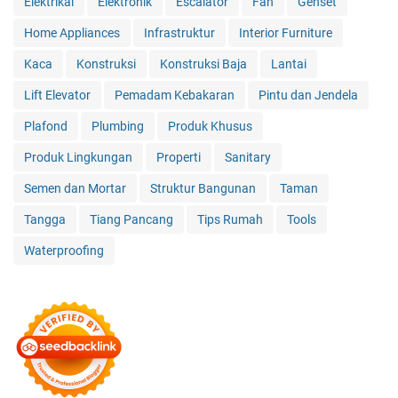
Elektrikal
Elektronik
Escalator
Fan
Genset
Home Appliances
Infrastruktur
Interior Furniture
Kaca
Konstruksi
Konstruksi Baja
Lantai
Lift Elevator
Pemadam Kebakaran
Pintu dan Jendela
Plafond
Plumbing
Produk Khusus
Produk Lingkungan
Properti
Sanitary
Semen dan Mortar
Struktur Bangunan
Taman
Tangga
Tiang Pancang
Tips Rumah
Tools
Waterproofing