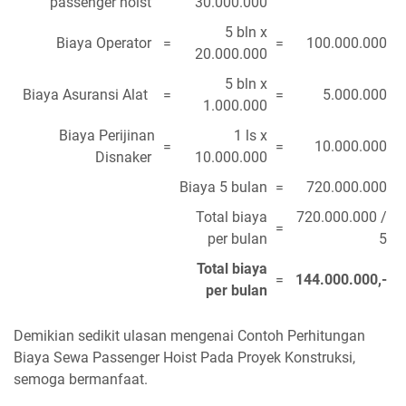
passenger hoist
30.000.000
5 bln x
Biaya Operator
=
=
100.000.000
20.000.000
5 bln x
Biaya Asuransi Alat
=
=
5.000.000
1.000.000
Biaya Perijinan
1 ls x
=
=
10.000.000
Disnaker
10.000.000
Biaya 5 bulan
=
720.000.000
Total biaya
720.000.000
/
=
per bulan
5
Total biaya
=
144.000.000,-
per bulan
Demikian sedikit ulasan mengenai Contoh Perhitungan
Biaya Sewa Passenger Hoist Pada Proyek Konstruksi,
semoga bermanfaat.