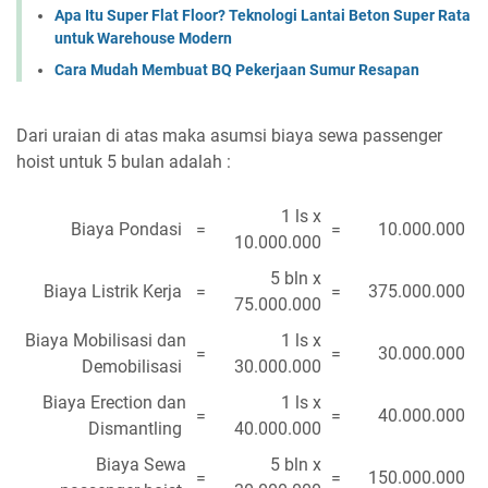
Apa Itu Super Flat Floor? Teknologi Lantai Beton Super Rata
untuk Warehouse Modern
Cara Mudah Membuat BQ Pekerjaan Sumur Resapan
Dari uraian di atas maka asumsi biaya sewa passenger
hoist untuk 5 bulan adalah :
1 ls x
Biaya Pondasi
=
=
10.000.000
10.000.000
5 bln x
Biaya Listrik Kerja
=
=
375.000.000
75.000.000
Biaya Mobilisasi dan
1 ls x
=
=
30.000.000
Demobilisasi
30.000.000
Biaya Erection dan
1 ls x
=
=
40.000.000
Dismantling
40.000.000
Biaya Sewa
5 bln x
=
=
150.000.000