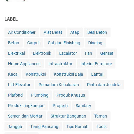
LABEL
Air Conditioner
Alat Berat
Atap
Besi Beton
Beton
Carpet
Cat dan Finishing
Dinding
Elektrikal
Elektronik
Escalator
Fan
Genset
Home Appliances
Infrastruktur
Interior Furniture
Kaca
Konstruksi
Konstruksi Baja
Lantai
Lift Elevator
Pemadam Kebakaran
Pintu dan Jendela
Plafond
Plumbing
Produk Khusus
Produk Lingkungan
Properti
Sanitary
Semen dan Mortar
Struktur Bangunan
Taman
Tangga
Tiang Pancang
Tips Rumah
Tools