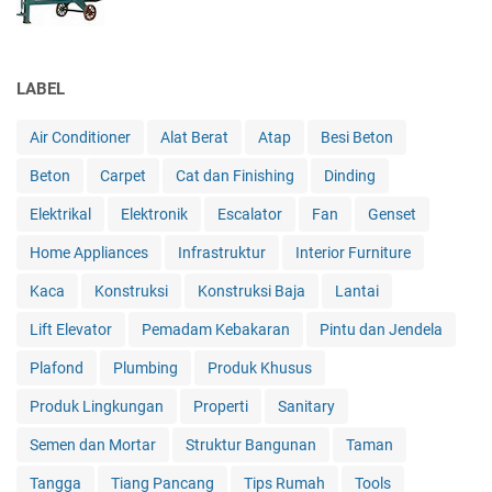
LABEL
Air Conditioner
Alat Berat
Atap
Besi Beton
Beton
Carpet
Cat dan Finishing
Dinding
Elektrikal
Elektronik
Escalator
Fan
Genset
Home Appliances
Infrastruktur
Interior Furniture
Kaca
Konstruksi
Konstruksi Baja
Lantai
Lift Elevator
Pemadam Kebakaran
Pintu dan Jendela
Plafond
Plumbing
Produk Khusus
Produk Lingkungan
Properti
Sanitary
Semen dan Mortar
Struktur Bangunan
Taman
Tangga
Tiang Pancang
Tips Rumah
Tools