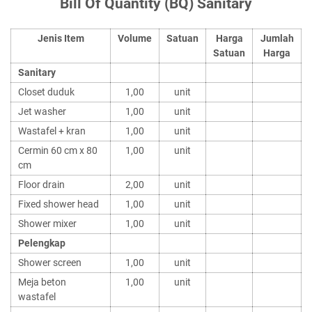
Bill Of Quantity (BQ) Sanitary
Jenis Item
Volume
Satuan
Harga
Jumlah
Satuan
Harga
Sanitary
Closet duduk
1,00
unit
Jet washer
1,00
unit
Wastafel + kran
1,00
unit
Cermin 60 cm x 80
1,00
unit
cm
Floor drain
2,00
unit
Fixed shower head
1,00
unit
Shower mixer
1,00
unit
Pelengkap
Shower screen
1,00
unit
Meja beton
1,00
unit
wastafel