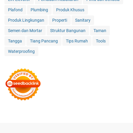
Plafond
Plumbing
Produk Khusus
Produk Lingkungan
Properti
Sanitary
Semen dan Mortar
Struktur Bangunan
Taman
Tangga
Tiang Pancang
Tips Rumah
Tools
Waterproofing