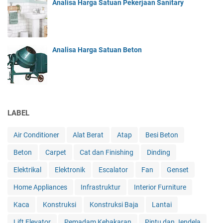
Analisa Harga Satuan Pekerjaan Sanitary
Analisa Harga Satuan Beton
LABEL
Air Conditioner
Alat Berat
Atap
Besi Beton
Beton
Carpet
Cat dan Finishing
Dinding
Elektrikal
Elektronik
Escalator
Fan
Genset
Home Appliances
Infrastruktur
Interior Furniture
Kaca
Konstruksi
Konstruksi Baja
Lantai
Lift Elevator
Pemadam Kebakaran
Pintu dan Jendela