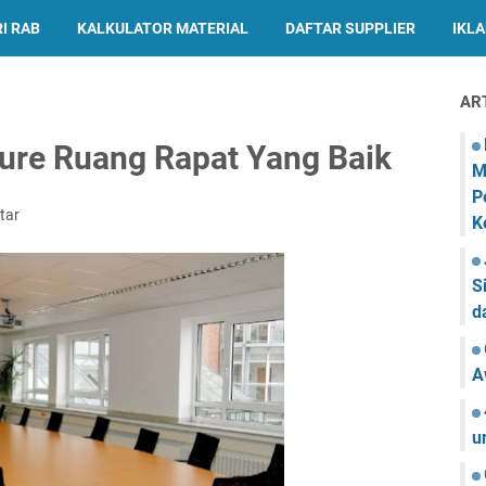
I RAB
KALKULATOR MATERIAL
DAFTAR SUPPLIER
IKL
AR
iture Ruang Rapat Yang Baik
M
P
tar
K
S
d
A
u