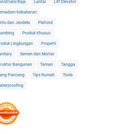
onstruksi Baja
Lantai
Lift Elevator
emadam Kebakaran
intu dan Jendela
Plafond
lumbing
Produk Khusus
roduk Lingkungan
Properti
anitary
Semen dan Mortar
truktur Bangunan
Taman
Tangga
iang Pancang
Tips Rumah
Tools
aterproofing