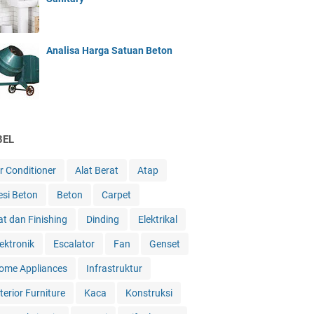
Analisa Harga Satuan Beton
BEL
ir Conditioner
Alat Berat
Atap
esi Beton
Beton
Carpet
at dan Finishing
Dinding
Elektrikal
lektronik
Escalator
Fan
Genset
ome Appliances
Infrastruktur
terior Furniture
Kaca
Konstruksi