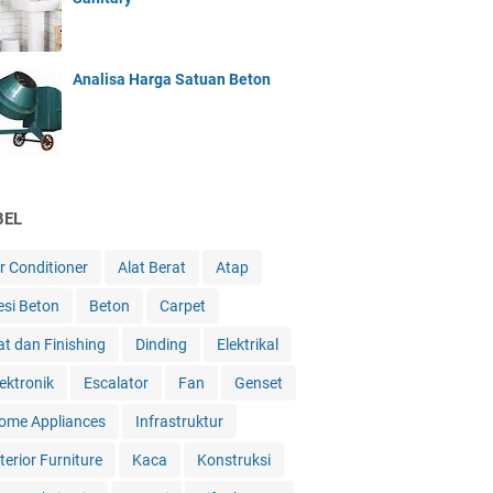
Analisa Harga Satuan Beton
BEL
ir Conditioner
Alat Berat
Atap
esi Beton
Beton
Carpet
at dan Finishing
Dinding
Elektrikal
lektronik
Escalator
Fan
Genset
ome Appliances
Infrastruktur
terior Furniture
Kaca
Konstruksi