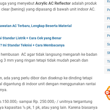
K
juga yang menyebut
Acrylic AC Reflector
adalah produk
c clear (bening) yang dipasang di bawah unit indoor AC.
P
P
awatan AC Terbaru, Lengkap Beserta Material
P
P
 Standar Listrik + Cara Cek yang Benar
S
? Ini Standar Teknisi + Cara Membacanya
S
g hembusan AC agar tidak langsung mengarah ke badan
ng 3 mm yang ringan tetapi tidak mudah pecah dan
T
W
da yang perlu dibor dan disekrup ke dinding tetapi
al digantung di indoor unit dengan menggunakan rantai
nnya.
p.150.000,- sampai Rp. 250.000,- / unitnya tergantung
a kapasitas ½ pk, 1 pk, atau yang lain. Karena biasanya