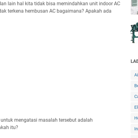
dan lain hal kita tidak bisa memindahkan unit indoor AC
 tidak terkena hembusan AC bagaimana? Apakah ada
LA
A
B
C
E
H
 untuk mengatasi masalah tersebut adalah
akah itu?
In