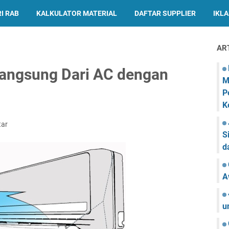
I RAB
KALKULATOR MATERIAL
DAFTAR SUPPLIER
IKL
AR
angsung Dari AC dengan
M
P
K
tar
S
d
A
u