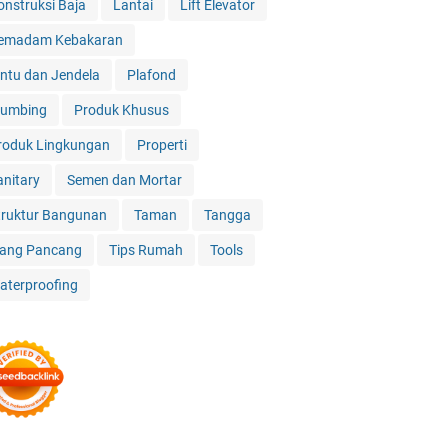
onstruksi Baja
Lantai
Lift Elevator
emadam Kebakaran
intu dan Jendela
Plafond
lumbing
Produk Khusus
roduk Lingkungan
Properti
anitary
Semen dan Mortar
truktur Bangunan
Taman
Tangga
iang Pancang
Tips Rumah
Tools
aterproofing