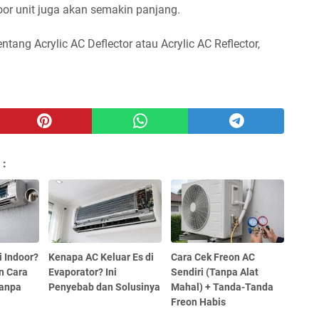
or unit juga akan semakin panjang.
ang Acrylic AC Deflector atau Acrylic AC Reflector,
 :
i Indoor?
Kenapa AC Keluar Es di
Cara Cek Freon AC
n Cara
Evaporator? Ini
Sendiri (Tanpa Alat
Tanpa
Penyebab dan Solusinya
Mahal) + Tanda-Tanda
Freon Habis