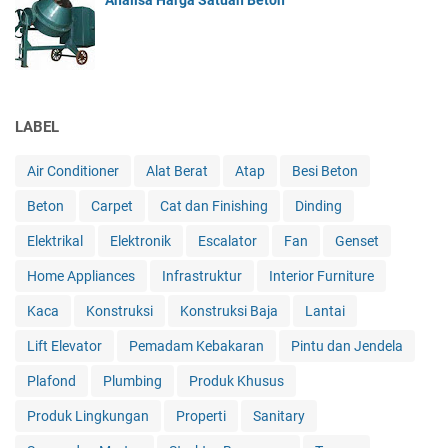
Analisa Harga Satuan Beton
LABEL
Air Conditioner
Alat Berat
Atap
Besi Beton
Beton
Carpet
Cat dan Finishing
Dinding
Elektrikal
Elektronik
Escalator
Fan
Genset
Home Appliances
Infrastruktur
Interior Furniture
Kaca
Konstruksi
Konstruksi Baja
Lantai
Lift Elevator
Pemadam Kebakaran
Pintu dan Jendela
Plafond
Plumbing
Produk Khusus
Produk Lingkungan
Properti
Sanitary