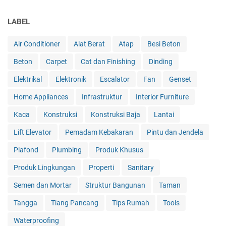
LABEL
Air Conditioner
Alat Berat
Atap
Besi Beton
Beton
Carpet
Cat dan Finishing
Dinding
Elektrikal
Elektronik
Escalator
Fan
Genset
Home Appliances
Infrastruktur
Interior Furniture
Kaca
Konstruksi
Konstruksi Baja
Lantai
Lift Elevator
Pemadam Kebakaran
Pintu dan Jendela
Plafond
Plumbing
Produk Khusus
Produk Lingkungan
Properti
Sanitary
Semen dan Mortar
Struktur Bangunan
Taman
Tangga
Tiang Pancang
Tips Rumah
Tools
Waterproofing