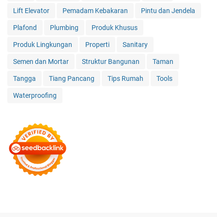
Lift Elevator
Pemadam Kebakaran
Pintu dan Jendela
Plafond
Plumbing
Produk Khusus
Produk Lingkungan
Properti
Sanitary
Semen dan Mortar
Struktur Bangunan
Taman
Tangga
Tiang Pancang
Tips Rumah
Tools
Waterproofing