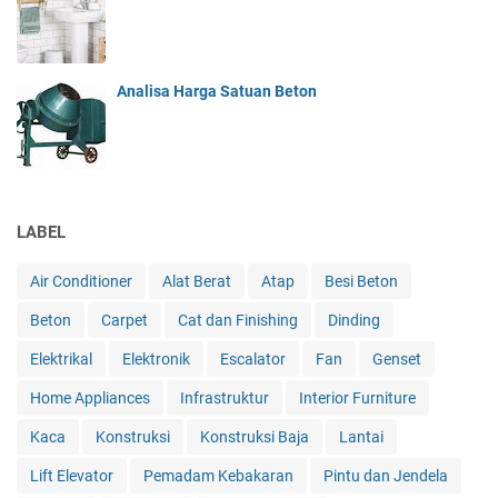
Analisa Harga Satuan Beton
LABEL
Air Conditioner
Alat Berat
Atap
Besi Beton
Beton
Carpet
Cat dan Finishing
Dinding
Elektrikal
Elektronik
Escalator
Fan
Genset
Home Appliances
Infrastruktur
Interior Furniture
Kaca
Konstruksi
Konstruksi Baja
Lantai
Lift Elevator
Pemadam Kebakaran
Pintu dan Jendela