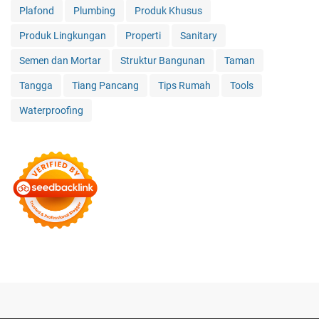
Plafond
Plumbing
Produk Khusus
Produk Lingkungan
Properti
Sanitary
Semen dan Mortar
Struktur Bangunan
Taman
Tangga
Tiang Pancang
Tips Rumah
Tools
Waterproofing