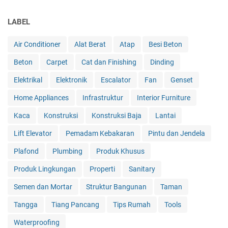
LABEL
Air Conditioner
Alat Berat
Atap
Besi Beton
Beton
Carpet
Cat dan Finishing
Dinding
Elektrikal
Elektronik
Escalator
Fan
Genset
Home Appliances
Infrastruktur
Interior Furniture
Kaca
Konstruksi
Konstruksi Baja
Lantai
Lift Elevator
Pemadam Kebakaran
Pintu dan Jendela
Plafond
Plumbing
Produk Khusus
Produk Lingkungan
Properti
Sanitary
Semen dan Mortar
Struktur Bangunan
Taman
Tangga
Tiang Pancang
Tips Rumah
Tools
Waterproofing