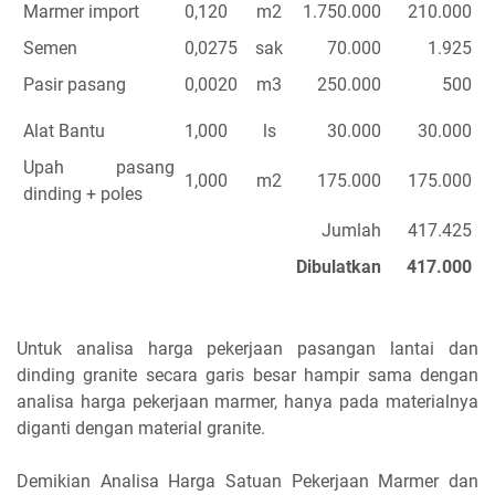
Marmer import
0,120
m2
1.750.000
210.000
Semen
0,0275
sak
70.000
1.925
Pasir pasang
0,0020
m3
250.000
500
Alat Bantu
1,000
ls
30.000
30.000
Upah pasang
1,000
m2
175.000
175.000
dinding + poles
Jumlah
417.425
Dibulatkan
417.000
Untuk analisa harga pekerjaan pasangan lantai dan
dinding granite secara garis besar hampir sama dengan
analisa harga pekerjaan marmer, hanya pada materialnya
diganti dengan material granite.
Demikian Analisa Harga Satuan Pekerjaan Marmer dan