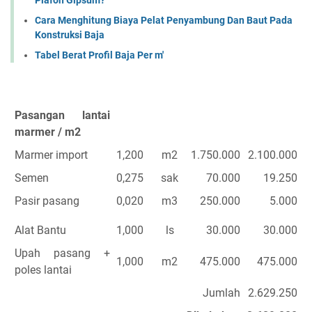
Plafon Gipsum?
Cara Menghitung Biaya Pelat Penyambung Dan Baut Pada
Konstruksi Baja
Tabel Berat Profil Baja Per m'
Pasangan lantai
marmer / m2
Marmer import
1,200
m2
1.750.000
2.100.000
Semen
0,275
sak
70.000
19.250
Pasir pasang
0,020
m3
250.000
5.000
Alat Bantu
1,000
ls
30.000
30.000
Upah pasang +
1,000
m2
475.000
475.000
poles lantai
Jumlah
2.629.250