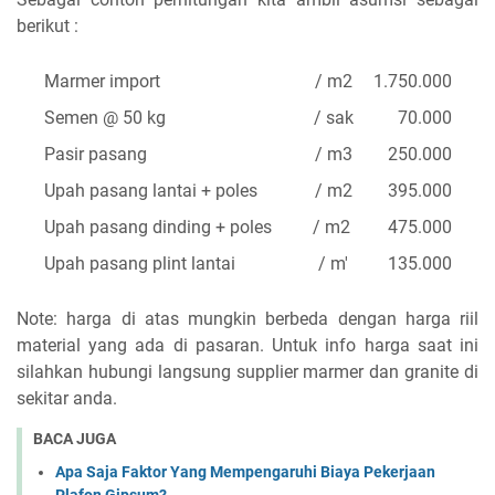
berikut :
Marmer import
/ m2
1.750.000
Semen @ 50 kg
/ sak
70.000
Pasir pasang
/ m3
250.000
Upah pasang lantai + poles
/ m2
395.000
Upah pasang dinding + poles
/ m2
475.000
Upah pasang plint lantai
/ m'
135.000
Note: harga di atas mungkin berbeda dengan harga riil
material yang ada di pasaran. Untuk info harga saat ini
silahkan hubungi langsung supplier marmer dan granite di
sekitar anda.
BACA JUGA
Apa Saja Faktor Yang Mempengaruhi Biaya Pekerjaan