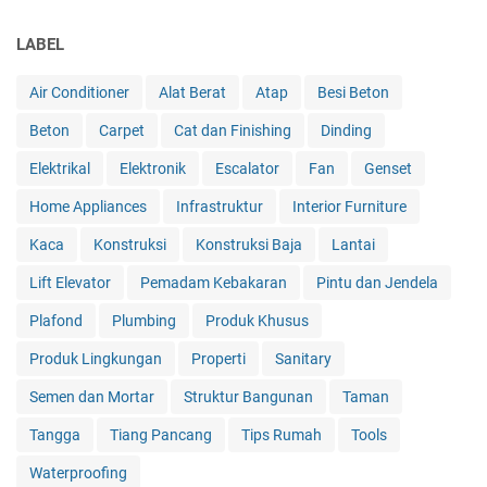
LABEL
Air Conditioner
Alat Berat
Atap
Besi Beton
Beton
Carpet
Cat dan Finishing
Dinding
Elektrikal
Elektronik
Escalator
Fan
Genset
Home Appliances
Infrastruktur
Interior Furniture
Kaca
Konstruksi
Konstruksi Baja
Lantai
Lift Elevator
Pemadam Kebakaran
Pintu dan Jendela
Plafond
Plumbing
Produk Khusus
Produk Lingkungan
Properti
Sanitary
Semen dan Mortar
Struktur Bangunan
Taman
Tangga
Tiang Pancang
Tips Rumah
Tools
Waterproofing