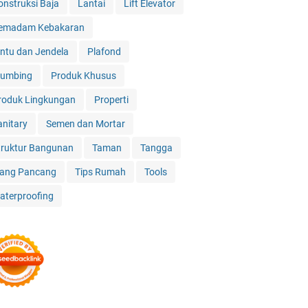
onstruksi Baja
Lantai
Lift Elevator
emadam Kebakaran
intu dan Jendela
Plafond
lumbing
Produk Khusus
roduk Lingkungan
Properti
anitary
Semen dan Mortar
truktur Bangunan
Taman
Tangga
iang Pancang
Tips Rumah
Tools
aterproofing