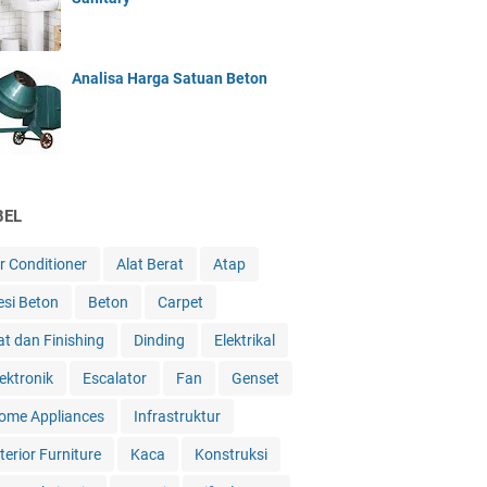
Analisa Harga Satuan Beton
BEL
ir Conditioner
Alat Berat
Atap
esi Beton
Beton
Carpet
at dan Finishing
Dinding
Elektrikal
lektronik
Escalator
Fan
Genset
ome Appliances
Infrastruktur
terior Furniture
Kaca
Konstruksi