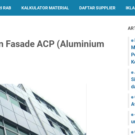
I RAB
KALKULATOR MATERIAL
DAFTAR SUPPLIER
IKL
AR
an Fasade ACP (Aluminium
M
P
K
S
d
A
u