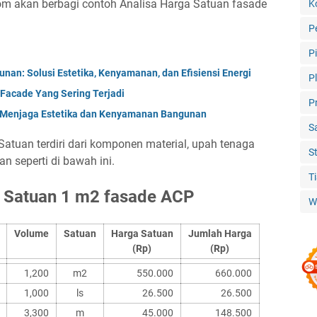
om akan berbagi contoh Analisa Harga Satuan fasade
K
P
P
nan: Solusi Estetika, Kenyamanan, dan Efisiensi Energi
P
Facade Yang Sering Terjadi
P
l: Menjaga Estetika dan Kenyamanan Bangunan
S
atuan terdiri dari komponen material, upah tenaga
S
an seperti di bawah ini.
T
a Satuan 1 m2 fasade ACP
W
Volume
Satuan
Harga Satuan
Jumlah Harga
(Rp)
(Rp)
1,200
m2
550.000
660.000
1,000
ls
26.500
26.500
3,300
m
45.000
148.500