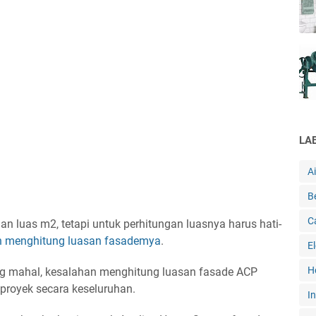
LA
A
B
C
n luas m2, tetapi untuk perhitungan luasnya harus hati-
h menghitung luasan fasademya
.
E
H
ng mahal, kesalahan menghitung luasan fasade ACP
 proyek secara keseluruhan.
In