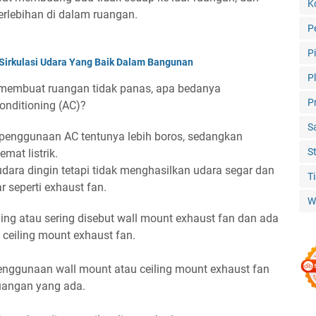
K
rlebihan di dalam ruangan.
P
P
 Sirkulasi Udara Yang Baik Dalam Bangunan
P
 membuat ruangan tidak panas, apa bedanya
P
nditioning (AC)?
S
k penggunaan AC tentunya lebih boros, sedangkan
S
mat listrik.
ara dingin tetapi tidak menghasilkan udara segar dan
T
r seperti exhaust fan.
W
ing atau sering disebut wall mount exhaust fan dan ada
t ceiling mount exhaust fan.
nggunaan wall mount atau ceiling mount exhaust fan
ruangan yang ada.