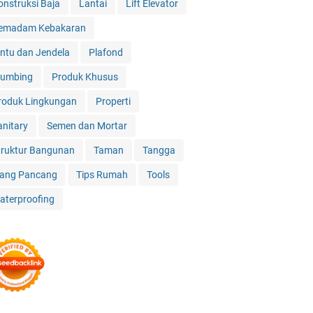
onstruksi Baja
Lantai
Lift Elevator
emadam Kebakaran
intu dan Jendela
Plafond
lumbing
Produk Khusus
roduk Lingkungan
Properti
anitary
Semen dan Mortar
truktur Bangunan
Taman
Tangga
iang Pancang
Tips Rumah
Tools
aterproofing