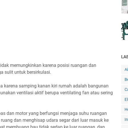
LA
g tidak memungkinkan karena posisi ruangan dan
A
sulit untuk bersirkulasi.
B
ela karena samping kanan kiri rumah adalah bangunan
C
nakan ventilasi aktif berupa ventilating fan atau sering
E
H
pas dan motor yang berfungsi menjaga suhu ruangan
In
uang dan menghisap udara segar dari luar masuk ke
pat membuang bau tidak sedap ke luar ruangan, dan