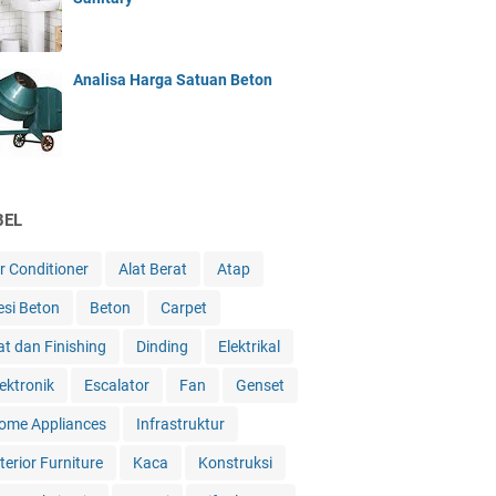
Analisa Harga Satuan Beton
BEL
ir Conditioner
Alat Berat
Atap
esi Beton
Beton
Carpet
at dan Finishing
Dinding
Elektrikal
lektronik
Escalator
Fan
Genset
ome Appliances
Infrastruktur
terior Furniture
Kaca
Konstruksi