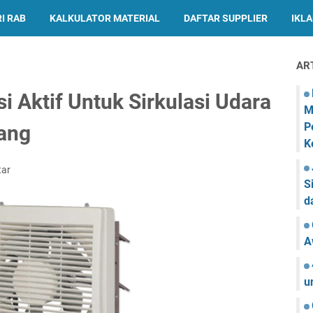
I RAB
KALKULATOR MATERIAL
DAFTAR SUPPLIER
IKL
AR
si Aktif Untuk Sirkulasi Udara
M
P
ang
K
tar
S
d
A
u