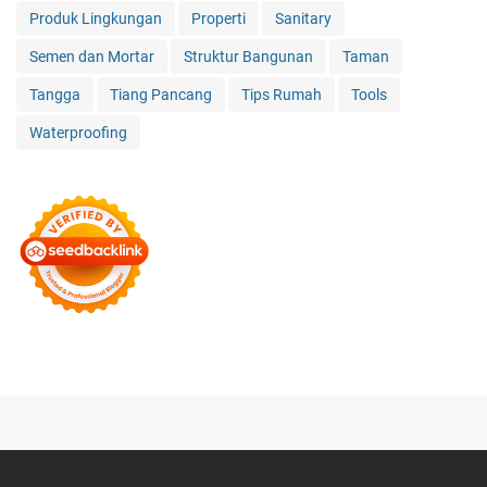
Produk Lingkungan
Properti
Sanitary
Semen dan Mortar
Struktur Bangunan
Taman
Tangga
Tiang Pancang
Tips Rumah
Tools
Waterproofing