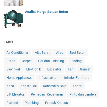
Analisa Harga Satuan Beton
LABEL
Air Conditioner
Alat Berat
Atap
Besi Beton
Beton
Carpet
Cat dan Finishing
Dinding
Elektrikal
Elektronik
Escalator
Fan
Genset
Home Appliances
Infrastruktur
Interior Furniture
Kaca
Konstruksi
Konstruksi Baja
Lantai
Lift Elevator
Pemadam Kebakaran
Pintu dan Jendela
Plafond
Plumbing
Produk Khusus