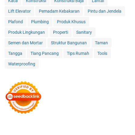
Kaca
Konstruksi
Konstruksi Baja
Lantai
Lift Elevator
Pemadam Kebakaran
Pintu dan Jendela
Plafond
Plumbing
Produk Khusus
Produk Lingkungan
Properti
Sanitary
Semen dan Mortar
Struktur Bangunan
Taman
Tangga
Tiang Pancang
Tips Rumah
Tools
Waterproofing