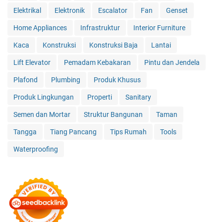
Elektrikal
Elektronik
Escalator
Fan
Genset
Home Appliances
Infrastruktur
Interior Furniture
Kaca
Konstruksi
Konstruksi Baja
Lantai
Lift Elevator
Pemadam Kebakaran
Pintu dan Jendela
Plafond
Plumbing
Produk Khusus
Produk Lingkungan
Properti
Sanitary
Semen dan Mortar
Struktur Bangunan
Taman
Tangga
Tiang Pancang
Tips Rumah
Tools
Waterproofing