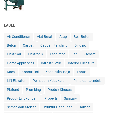
LABEL
Air Conditioner
Alat Berat
Atap
Besi Beton
Beton
Carpet
Cat dan Finishing
Dinding
Elektrikal
Elektronik
Escalator
Fan
Genset
Home Appliances
Infrastruktur
Interior Furniture
Kaca
Konstruksi
Konstruksi Baja
Lantai
Lift Elevator
Pemadam Kebakaran
Pintu dan Jendela
Plafond
Plumbing
Produk Khusus
Produk Lingkungan
Properti
Sanitary
Semen dan Mortar
Struktur Bangunan
Taman