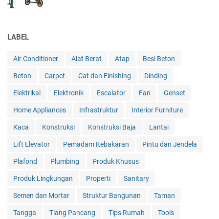
LABEL
Air Conditioner
Alat Berat
Atap
Besi Beton
Beton
Carpet
Cat dan Finishing
Dinding
Elektrikal
Elektronik
Escalator
Fan
Genset
Home Appliances
Infrastruktur
Interior Furniture
Kaca
Konstruksi
Konstruksi Baja
Lantai
Lift Elevator
Pemadam Kebakaran
Pintu dan Jendela
Plafond
Plumbing
Produk Khusus
Produk Lingkungan
Properti
Sanitary
Semen dan Mortar
Struktur Bangunan
Taman
Tangga
Tiang Pancang
Tips Rumah
Tools