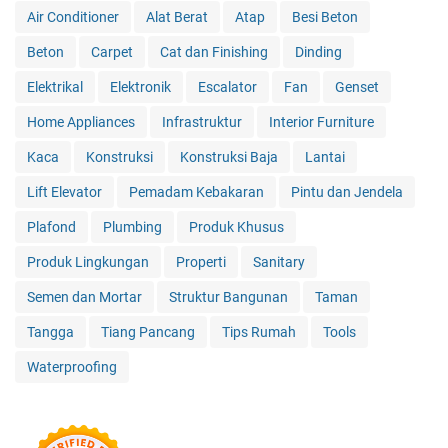
Air Conditioner
Alat Berat
Atap
Besi Beton
Beton
Carpet
Cat dan Finishing
Dinding
Elektrikal
Elektronik
Escalator
Fan
Genset
Home Appliances
Infrastruktur
Interior Furniture
Kaca
Konstruksi
Konstruksi Baja
Lantai
Lift Elevator
Pemadam Kebakaran
Pintu dan Jendela
Plafond
Plumbing
Produk Khusus
Produk Lingkungan
Properti
Sanitary
Semen dan Mortar
Struktur Bangunan
Taman
Tangga
Tiang Pancang
Tips Rumah
Tools
Waterproofing