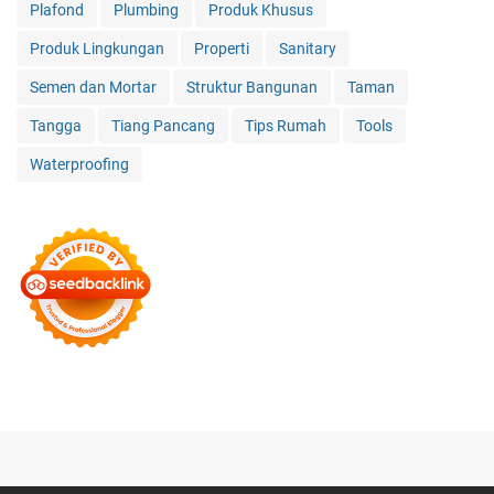
Plafond
Plumbing
Produk Khusus
Produk Lingkungan
Properti
Sanitary
Semen dan Mortar
Struktur Bangunan
Taman
Tangga
Tiang Pancang
Tips Rumah
Tools
Waterproofing