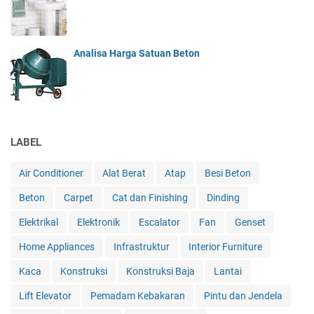
Analisa Harga Satuan Beton
LABEL
Air Conditioner
Alat Berat
Atap
Besi Beton
Beton
Carpet
Cat dan Finishing
Dinding
Elektrikal
Elektronik
Escalator
Fan
Genset
Home Appliances
Infrastruktur
Interior Furniture
Kaca
Konstruksi
Konstruksi Baja
Lantai
Lift Elevator
Pemadam Kebakaran
Pintu dan Jendela