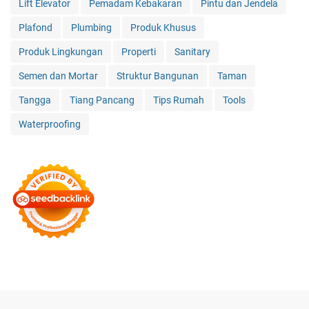
Lift Elevator
Pemadam Kebakaran
Pintu dan Jendela
Plafond
Plumbing
Produk Khusus
Produk Lingkungan
Properti
Sanitary
Semen dan Mortar
Struktur Bangunan
Taman
Tangga
Tiang Pancang
Tips Rumah
Tools
Waterproofing