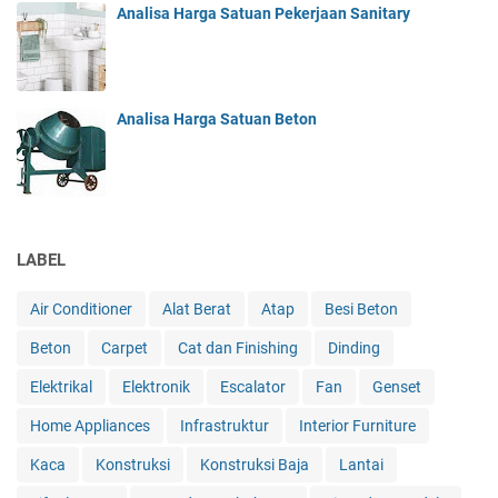
Analisa Harga Satuan Pekerjaan Sanitary
Analisa Harga Satuan Beton
LABEL
Air Conditioner
Alat Berat
Atap
Besi Beton
Beton
Carpet
Cat dan Finishing
Dinding
Elektrikal
Elektronik
Escalator
Fan
Genset
Home Appliances
Infrastruktur
Interior Furniture
Kaca
Konstruksi
Konstruksi Baja
Lantai