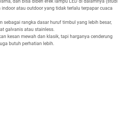
warna, dan bisa diberi efek lampu LED di dalamnya (studi
 indoor atau outdoor yang tidak terlalu terpapar cuaca
n sebagai rangka dasar huruf timbul yang lebih besar,
lat galvanis atau stainless.
kan kesan mewah dan klasik, tapi harganya cenderung
uga butuh perhatian lebih.