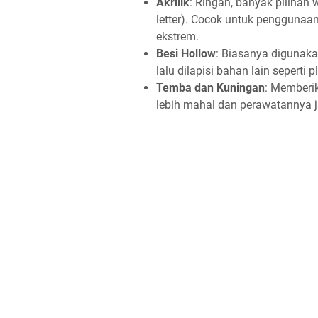
Akrilik
: Ringan, banyak pilihan 
letter). Cocok untuk penggunaan
ekstrem.
Besi Hollow
: Biasanya digunaka
lalu dilapisi bahan lain seperti p
Temba dan Kuningan
: Memberi
lebih mahal dan perawatannya j