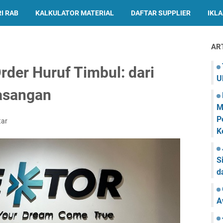
I RAB
KALKULATOR MATERIAL
DAFTAR SUPPLIER
IKL
AR
rder Huruf Timbul: dari
U
asangan
M
P
tar
K
S
d
A