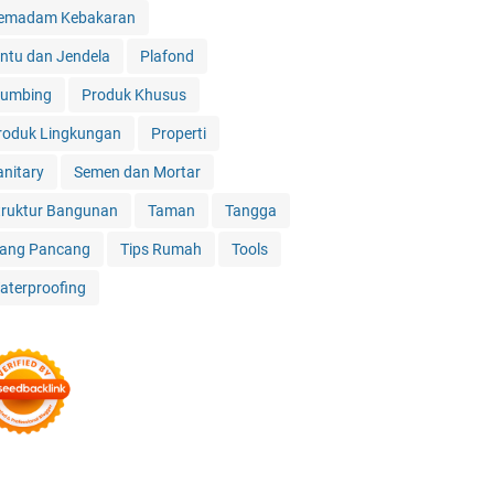
emadam Kebakaran
intu dan Jendela
Plafond
lumbing
Produk Khusus
roduk Lingkungan
Properti
anitary
Semen dan Mortar
truktur Bangunan
Taman
Tangga
iang Pancang
Tips Rumah
Tools
aterproofing