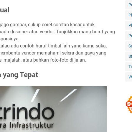
P
ual
P
 jago gambar, cukup coret-coretan kasar untuk
P
da desainer atau vendor. Tunjukkan mana huruf yang
P
porsinya.
Kalau ada contoh huruf timbul lain yang kamu suka,
S
 membantu vendor memahami selera dan gaya yang
S
, majalah, atau bahkan foto-foto di jalan.
T
 yang Tepat
W