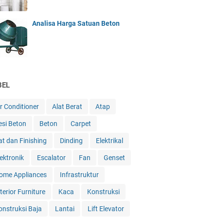
Analisa Harga Satuan Beton
BEL
ir Conditioner
Alat Berat
Atap
esi Beton
Beton
Carpet
at dan Finishing
Dinding
Elektrikal
lektronik
Escalator
Fan
Genset
ome Appliances
Infrastruktur
terior Furniture
Kaca
Konstruksi
onstruksi Baja
Lantai
Lift Elevator