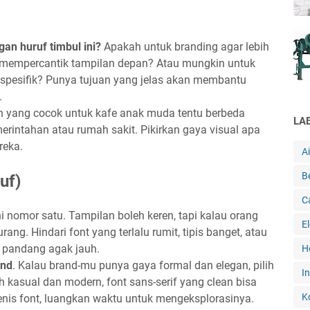
an huruf timbul ini?
Apakah untuk branding agar lebih
 mempercantik tampilan depan? Atau mungkin untuk
pesifik? Punya tujuan yang jelas akan membantu
.
 yang cocok untuk kafe anak muda tentu berbeda
LA
erintahan atau rumah sakit. Pikirkan gaya visual apa
reka.
A
B
uf)
C
Ini nomor satu. Tampilan boleh keren, tapi kalau orang
E
ang. Hindari font yang terlalu rumit, tipis banget, atau
 pandang agak jauh.
H
and
. Kalau brand-mu punya gaya formal dan elegan, pilih
In
bih kasual dan modern, font sans-serif yang clean bisa
K
 jenis font, luangkan waktu untuk mengeksplorasinya.