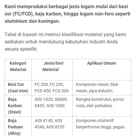
Kami memproduksi berbagai jenis logam mulai dari besi
cor (FC/FCD), baja karbon, hingga logam non-fero seperti
aluminium dan kuningan.
Tabel di bawah ini merinci klasifikasi material yang kami
sediakan untuk mendukung kebutuhan industri Anda
secara spesifik:
Kategori
Jenis/Seri
Aplikasi Umum
Material
Material
Besi Cor
FC 200, FC 250,
Komponen mesin, blok
(Cast Iron)
FCD 450, FCD 500
mesin, pipa industri.
Baja
AISI 1020, SS400,
Rangka konstruksi, poros
Karbon
S45C, AISI 1060
roda, alat perkakas.
(Steel)
Baja
AISI 4140, AISI
Komponen otomotif
Paduan
4340, AISI 9255
berperforma tinggi, pegas.
(Alloy)