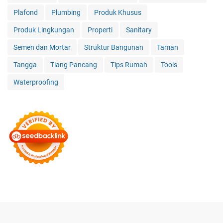
Plafond
Plumbing
Produk Khusus
Produk Lingkungan
Properti
Sanitary
Semen dan Mortar
Struktur Bangunan
Taman
Tangga
Tiang Pancang
Tips Rumah
Tools
Waterproofing