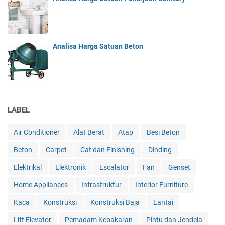
Analisa Harga Satuan Beton
LABEL
Air Conditioner
Alat Berat
Atap
Besi Beton
Beton
Carpet
Cat dan Finishing
Dinding
Elektrikal
Elektronik
Escalator
Fan
Genset
Home Appliances
Infrastruktur
Interior Furniture
Kaca
Konstruksi
Konstruksi Baja
Lantai
Lift Elevator
Pemadam Kebakaran
Pintu dan Jendela