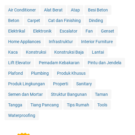
Air Conditioner
Alat Berat
Atap
Besi Beton
Beton
Carpet
Cat dan Finishing
Dinding
Elektrikal
Elektronik
Escalator
Fan
Genset
Home Appliances
Infrastruktur
Interior Furniture
Kaca
Konstruksi
Konstruksi Baja
Lantai
Lift Elevator
Pemadam Kebakaran
Pintu dan Jendela
Plafond
Plumbing
Produk Khusus
Produk Lingkungan
Properti
Sanitary
Semen dan Mortar
Struktur Bangunan
Taman
Tangga
Tiang Pancang
Tips Rumah
Tools
Waterproofing