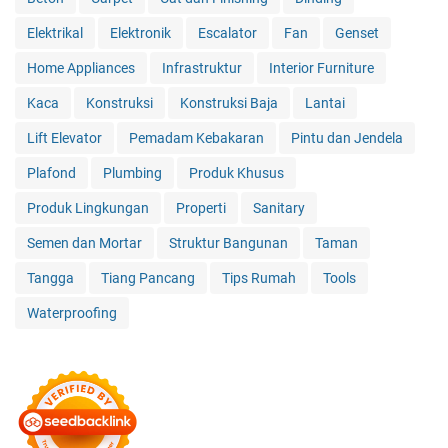
Elektrikal
Elektronik
Escalator
Fan
Genset
Home Appliances
Infrastruktur
Interior Furniture
Kaca
Konstruksi
Konstruksi Baja
Lantai
Lift Elevator
Pemadam Kebakaran
Pintu dan Jendela
Plafond
Plumbing
Produk Khusus
Produk Lingkungan
Properti
Sanitary
Semen dan Mortar
Struktur Bangunan
Taman
Tangga
Tiang Pancang
Tips Rumah
Tools
Waterproofing