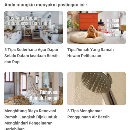
Anda mungkin menyukai postingan ini :
5 Tips Sederhana Agar Dapur
Tips Rumah Yang Ramah
Selalu Dalam keadaan Bersih
Hewan Peliharaan
dan Rapi
Menghitung Biaya Renovasi
8 Tips Menghemat
Rumah: Langkah Bijak untuk
Penggunaan Air Bersih
Menghindari Pengeluaran
Berlebihan