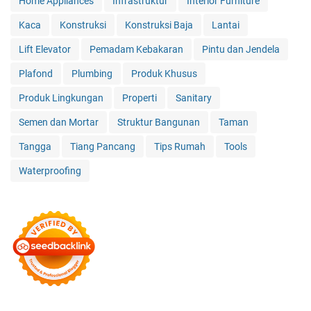
Home Appliances
Infrastruktur
Interior Furniture
Kaca
Konstruksi
Konstruksi Baja
Lantai
Lift Elevator
Pemadam Kebakaran
Pintu dan Jendela
Plafond
Plumbing
Produk Khusus
Produk Lingkungan
Properti
Sanitary
Semen dan Mortar
Struktur Bangunan
Taman
Tangga
Tiang Pancang
Tips Rumah
Tools
Waterproofing