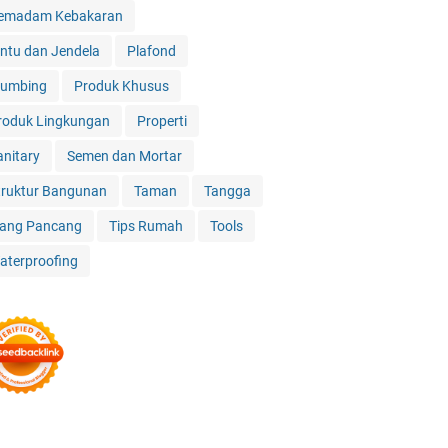
emadam Kebakaran
intu dan Jendela
Plafond
lumbing
Produk Khusus
roduk Lingkungan
Properti
anitary
Semen dan Mortar
truktur Bangunan
Taman
Tangga
iang Pancang
Tips Rumah
Tools
aterproofing