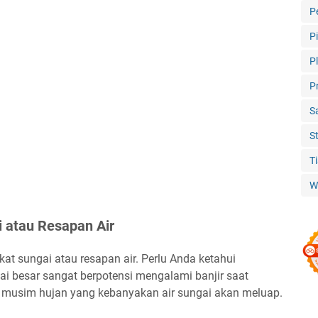
P
P
P
P
S
S
T
W
i atau Resapan Air
kat sungai atau resapan air. Perlu Anda ketahui
i besar sangat berpotensi mengalami banjir saat
at musim hujan yang kebanyakan air sungai akan meluap.