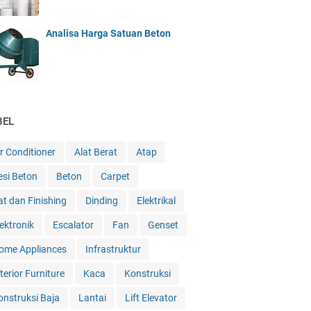
Analisa Harga Satuan Beton
BEL
ir Conditioner
Alat Berat
Atap
esi Beton
Beton
Carpet
at dan Finishing
Dinding
Elektrikal
lektronik
Escalator
Fan
Genset
ome Appliances
Infrastruktur
terior Furniture
Kaca
Konstruksi
onstruksi Baja
Lantai
Lift Elevator