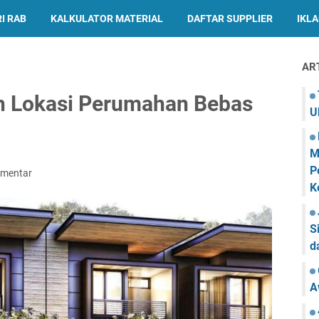
I RAB
KALKULATOR MATERIAL
DAFTAR SUPPLIER
IKL
AR
ih Lokasi Perumahan Bebas
U
M
P
omentar
K
S
d
A