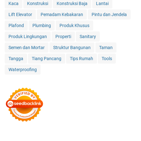
Kaca
Konstruksi
Konstruksi Baja
Lantai
Lift Elevator
Pemadam Kebakaran
Pintu dan Jendela
Plafond
Plumbing
Produk Khusus
Produk Lingkungan
Properti
Sanitary
Semen dan Mortar
Struktur Bangunan
Taman
Tangga
Tiang Pancang
Tips Rumah
Tools
Waterproofing