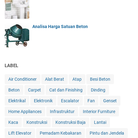
Analisa Harga Satuan Beton
LABEL
Air Conditioner
Alat Berat
Atap
Besi Beton
Beton
Carpet
Cat dan Finishing
Dinding
Elektrikal
Elektronik
Escalator
Fan
Genset
Home Appliances
Infrastruktur
Interior Furniture
Kaca
Konstruksi
Konstruksi Baja
Lantai
Lift Elevator
Pemadam Kebakaran
Pintu dan Jendela