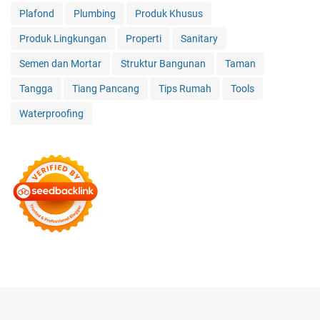
Plafond
Plumbing
Produk Khusus
Produk Lingkungan
Properti
Sanitary
Semen dan Mortar
Struktur Bangunan
Taman
Tangga
Tiang Pancang
Tips Rumah
Tools
Waterproofing