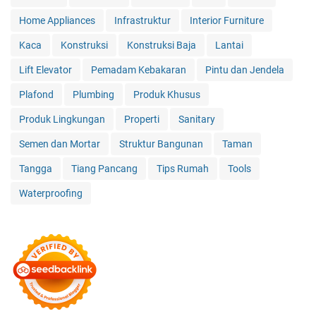
Home Appliances
Infrastruktur
Interior Furniture
Kaca
Konstruksi
Konstruksi Baja
Lantai
Lift Elevator
Pemadam Kebakaran
Pintu dan Jendela
Plafond
Plumbing
Produk Khusus
Produk Lingkungan
Properti
Sanitary
Semen dan Mortar
Struktur Bangunan
Taman
Tangga
Tiang Pancang
Tips Rumah
Tools
Waterproofing