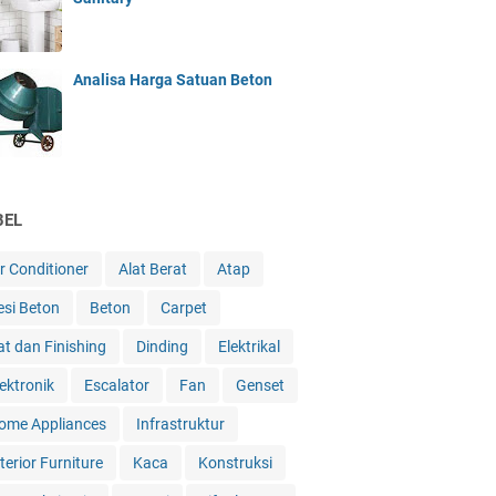
Analisa Harga Satuan Beton
BEL
ir Conditioner
Alat Berat
Atap
esi Beton
Beton
Carpet
at dan Finishing
Dinding
Elektrikal
lektronik
Escalator
Fan
Genset
ome Appliances
Infrastruktur
terior Furniture
Kaca
Konstruksi