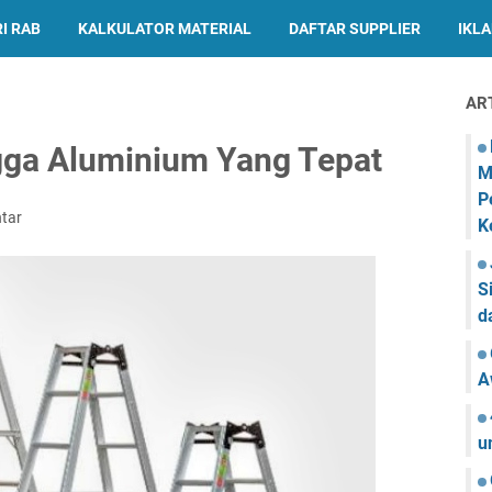
I RAB
KALKULATOR MATERIAL
DAFTAR SUPPLIER
IKL
AR
gga Aluminium Yang Tepat
M
P
tar
K
S
d
A
u