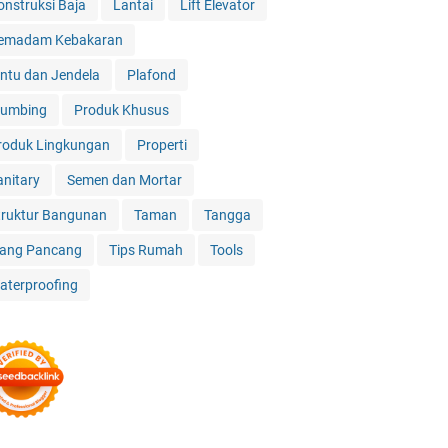
onstruksi Baja
Lantai
Lift Elevator
emadam Kebakaran
intu dan Jendela
Plafond
lumbing
Produk Khusus
roduk Lingkungan
Properti
anitary
Semen dan Mortar
truktur Bangunan
Taman
Tangga
iang Pancang
Tips Rumah
Tools
aterproofing