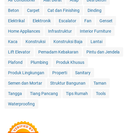
Beton
Carpet
Cat dan Finishing
Dinding
Elektrikal
Elektronik
Escalator
Fan
Genset
Home Appliances
Infrastruktur
Interior Furniture
Kaca
Konstruksi
Konstruksi Baja
Lantai
Lift Elevator
Pemadam Kebakaran
Pintu dan Jendela
Plafond
Plumbing
Produk Khusus
Produk Lingkungan
Properti
Sanitary
Semen dan Mortar
Struktur Bangunan
Taman
Tangga
Tiang Pancang
Tips Rumah
Tools
Waterproofing