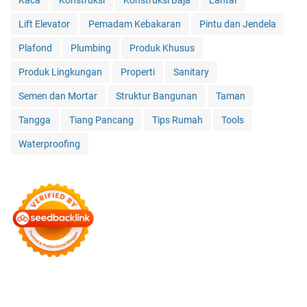
Lift Elevator
Pemadam Kebakaran
Pintu dan Jendela
Plafond
Plumbing
Produk Khusus
Produk Lingkungan
Properti
Sanitary
Semen dan Mortar
Struktur Bangunan
Taman
Tangga
Tiang Pancang
Tips Rumah
Tools
Waterproofing