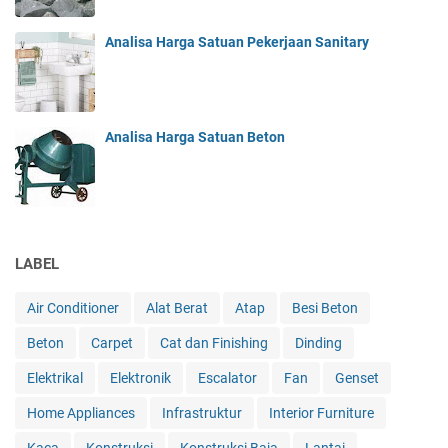
Analisa Harga Satuan Pekerjaan Sanitary
Analisa Harga Satuan Beton
LABEL
Air Conditioner
Alat Berat
Atap
Besi Beton
Beton
Carpet
Cat dan Finishing
Dinding
Elektrikal
Elektronik
Escalator
Fan
Genset
Home Appliances
Infrastruktur
Interior Furniture
Kaca
Konstruksi
Konstruksi Baja
Lantai