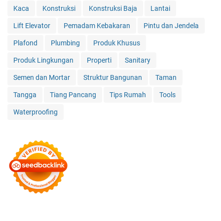
Kaca
Konstruksi
Konstruksi Baja
Lantai
Lift Elevator
Pemadam Kebakaran
Pintu dan Jendela
Plafond
Plumbing
Produk Khusus
Produk Lingkungan
Properti
Sanitary
Semen dan Mortar
Struktur Bangunan
Taman
Tangga
Tiang Pancang
Tips Rumah
Tools
Waterproofing