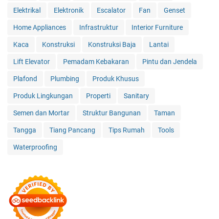
Elektrikal
Elektronik
Escalator
Fan
Genset
Home Appliances
Infrastruktur
Interior Furniture
Kaca
Konstruksi
Konstruksi Baja
Lantai
Lift Elevator
Pemadam Kebakaran
Pintu dan Jendela
Plafond
Plumbing
Produk Khusus
Produk Lingkungan
Properti
Sanitary
Semen dan Mortar
Struktur Bangunan
Taman
Tangga
Tiang Pancang
Tips Rumah
Tools
Waterproofing