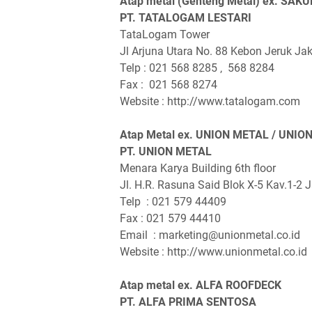
Atap metal (Genteng Metal) ex. SA
PT. TATALOGAM LESTARI
TataLogam Tower
Jl Arjuna Utara No. 88 Kebon Jeruk Jak
Telp : 021 568 8285 ‚ 568 8284
Fax : 021 568 8274
Website : http://www.tatalogam.com
Atap Metal ex. UNION METAL / UNIO
PT. UNION METAL
Menara Karya Building 6th floor
Jl. H.R. Rasuna Said Blok X-5 Kav.1-2 
Telp : 021 579 44409
Fax : 021 579 44410
Email : marketing@unionmetal.co.id
Website : http://www.unionmetal.co.id
Atap metal ex. ALFA ROOFDECK
PT. ALFA PRIMA SENTOSA