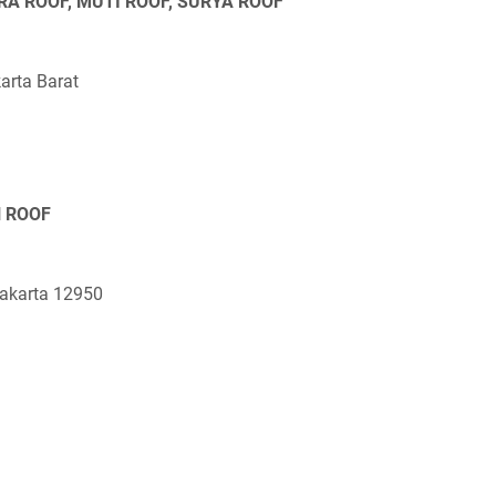
KURA ROOF, MUTI ROOF, SURYA ROOF
arta Barat
N ROOF
Jakarta 12950