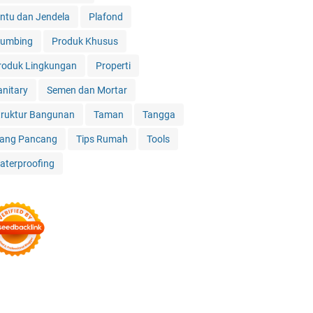
intu dan Jendela
Plafond
lumbing
Produk Khusus
roduk Lingkungan
Properti
anitary
Semen dan Mortar
truktur Bangunan
Taman
Tangga
iang Pancang
Tips Rumah
Tools
aterproofing