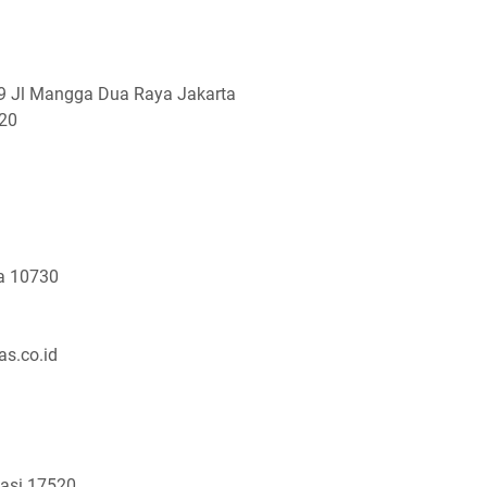
9 Jl Mangga Dua Raya Jakarta
420
ta 10730
s.co.id
kasi 17520