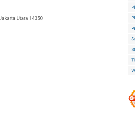
P
 Jakarta Utara 14350
P
P
S
S
T
W