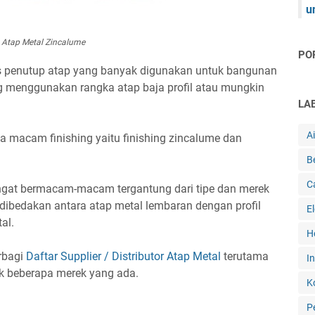
u
Atap Metal Zincalume
PO
s penutup atap yang banyak digunakan untuk bangunan
ng menggunakan rangka atap baja profil atau mungkin
LA
A
ua macam finishing yaitu finishing zincalume dan
B
C
sangat bermacam-macam tergantung dari tipe dan merek
a dibedakan antara atap metal lembaran dengan profil
E
tal.
H
rbagi
Daftar Supplier / Distributor Atap Metal
terutama
In
k beberapa merek yang ada.
K
P