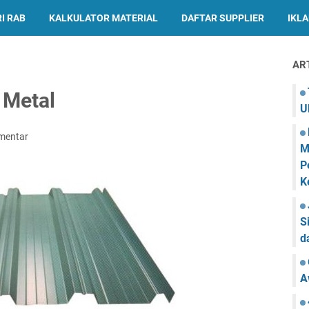
I RAB
KALKULATOR MATERIAL
DAFTAR SUPPLIER
IKL
AR
 Metal
U
mentar
M
P
K
S
d
A