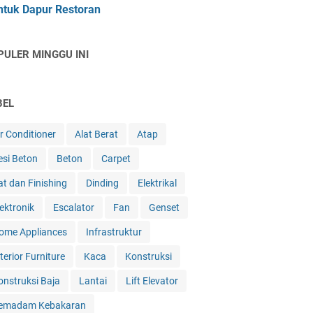
ntuk Dapur Restoran
PULER MINGGU INI
BEL
ir Conditioner
Alat Berat
Atap
esi Beton
Beton
Carpet
at dan Finishing
Dinding
Elektrikal
lektronik
Escalator
Fan
Genset
ome Appliances
Infrastruktur
terior Furniture
Kaca
Konstruksi
onstruksi Baja
Lantai
Lift Elevator
emadam Kebakaran